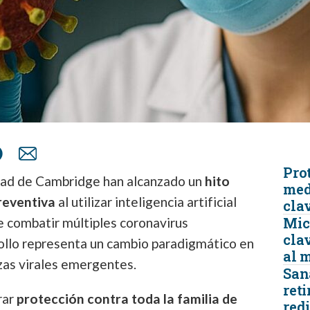
Prot
dad de Cambridge han alcanzado un
hito
med
reventiva
al utilizar inteligencia artificial
cla
Micr
e combatir múltiples coronavirus
clav
llo representa un cambio paradigmático en
al 
zas virales emergentes.
San
reti
rar
protección contra toda la familia de
redi