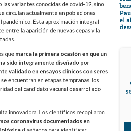
o las variantes conocidas de covid-19, sino
ben
Pau
e circulan actualmente en poblaciones
el 
l pandémico. Esta aproximación integral
desa
te entre la aparición de nuevas cepas y la
tadas.
 es que
marca la primera ocasión en que un
ha sido íntegramente diseñado por
te validado en ensayos clínicos con seres
s se encuentran en etapas tempranas, los
uridad del candidato vacunal desarrollado
s
ta innovadora. Los científicos recopilaron
ersos coronavirus documentados en
iológica
diseñados para identificar