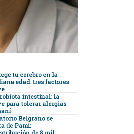
KINESIOLOGÍA
TRAUMATOLOGIA
SERVICIOS DE AMBULANCIAS
ege tu cerebro en la
iana edad: tres factores
ve
obiota intestinal: la
e para tolerar alergias
maní
atorio Belgrano se
ra de Pami:
stribución de 8 mil