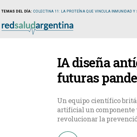
TEMAS DEL DÍA:
COLECTINA 11: LA PROTEÍNA QUE VINCULA INMUNIDAD Y
NOTICIAS
IA diseña ant
ARTÍCULOS
CARDI
futuras pand
NOTICIAS
CLÍNIC
Un equipo científico brit
artificial un componente
COLUMNISTAS
DIABE
revolucionar la prevenci
NEWSLETTER
NEFRO