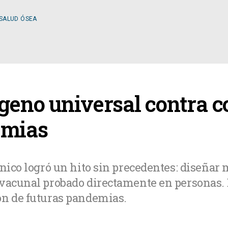
 SALUD ÓSEA
ESPECIALIDADES
ígeno universal contra 
OLOGÍA
CIRUGÍA GENERAL
emias
A MÉDICA
CIRUGÍA PLÁSTICA
ánico logró un hito sin precedentes: diseñar
 vacunal probado directamente en personas. 
TOLOGÍA
GASTROENTEROLOGÍ
ón de futuras pandemias.
LOGÍA
NUTRICIÓN