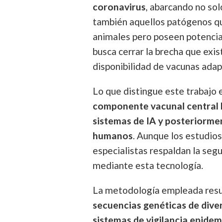
coronavirus
, abarcando no sol
también aquellos patógenos qu
animales pero poseen potencia
busca cerrar la brecha que exis
disponibilidad de vacunas adap
Lo que distingue este trabajo
componente vacunal central 
sistemas de IA y posteriormen
humanos
. Aunque los estudio
especialistas respaldan la seg
mediante esta tecnología.
La metodología empleada resul
secuencias genéticas de div
sistemas de vigilancia epidem