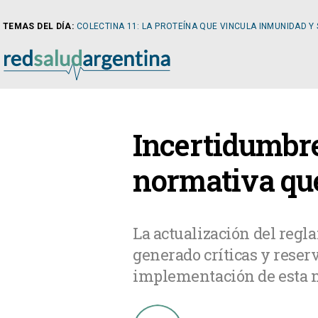
TEMAS DEL DÍA:
COLECTINA 11: LA PROTEÍNA QUE VINCULA INMUNIDAD Y
NOTICIAS
Incertidumbre
ARTÍCULOS
CARDI
normativa que
NOTICIAS
CLÍNIC
La actualización del regl
generado críticas y reser
COLUMNISTAS
DIABE
implementación de esta n
NEWSLETTER
NEFRO