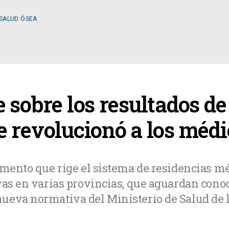
 SALUD ÓSEA
ESPECIALIDADES
 sobre los resultados de
OLOGÍA
CIRUGÍA GENERAL
 revolucionó a los médi
A MÉDICA
CIRUGÍA PLÁSTICA
amento que rige el sistema de residencias m
vas en varias provincias, que aguardan conoc
TOLOGÍA
GASTROENTEROLOGÍ
ueva normativa del Ministerio de Salud de 
LOGÍA
NUTRICIÓN