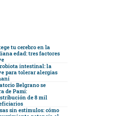
FARMACIAS
FERTILIDAD
IMAGENES MEDICAS
ege tu cerebro en la
iana edad: tres factores
ve
OBRAS SOCIALES
obiota intestinal: la
e para tolerar alergias
LABORATORIOS
maní
atorio Belgrano se
ra de Pami:
ORTOPEDIAS
stribución de 8 mil
eficiarios
sas sin estímulos: cómo
ÓPTICAS