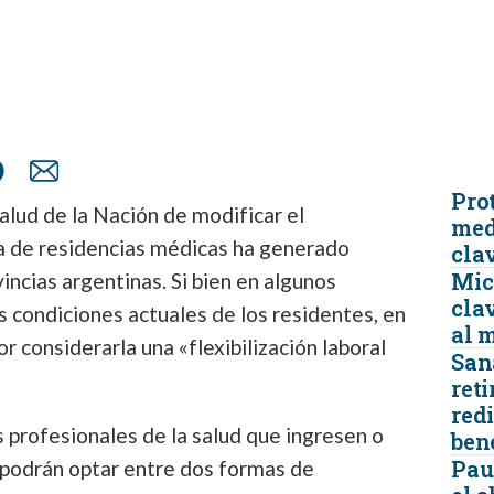
TRICIA
ONCOLOGÍA
RÍA
PSICOLOGÍA
Prot
alud de la Nación de modificar el
med
a de residencias médicas ha generado
cla
Micr
vincias argentinas. Si bien en algunos
clav
as condiciones actuales de los residentes, en
al 
r considerarla una «flexibilización laboral
San
reti
redi
 profesionales de la salud que ingresen o
ben
Pau
 podrán optar entre dos formas de