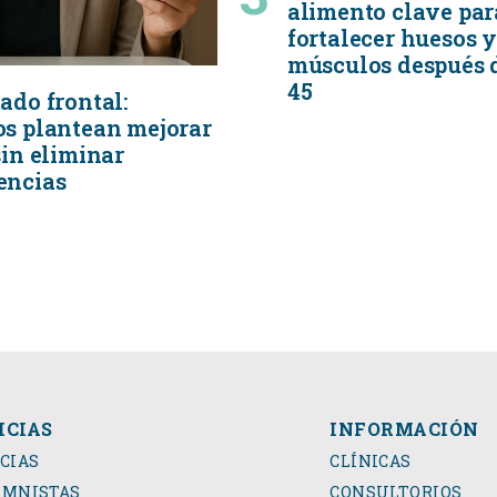
alimento clave par
fortalecer huesos 
músculos después d
45
ado frontal:
os plantean mejorar
sin eliminar
encias
ICIAS
INFORMACIÓN
CIAS
CLÍNICAS
UMNISTAS
CONSULTORIOS