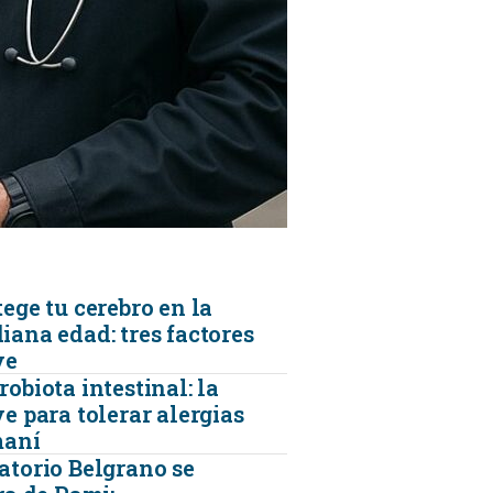
KINESIOLOGÍA
TRAUMATOLOGIA
SERVICIOS DE AMBULANCIAS
ege tu cerebro en la
iana edad: tres factores
ve
obiota intestinal: la
e para tolerar alergias
maní
atorio Belgrano se