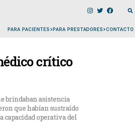
PARA PACIENTES
PARA PRESTADORES
CONTACTO
INFORMACIÓN
édico crítico
CLÍNICAS
CONSULTORIOS
e brindaban asistencia
eron que habían sustraído
A
MÉDICOS
a capacidad operativa del
GERIÁTRICOS