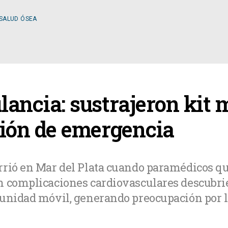
 SALUD ÓSEA
ESPECIALIDADES
ancia: sustrajeron kit m
OLOGÍA
CIRUGÍA GENERAL
ción de emergencia
A MÉDICA
CIRUGÍA PLÁSTICA
rrió en Mar del Plata cuando paramédicos qu
n complicaciones cardiovasculares descubri
TOLOGÍA
GASTROENTEROLOGÍ
 unidad móvil, generando preocupación por l
LOGÍA
NUTRICIÓN