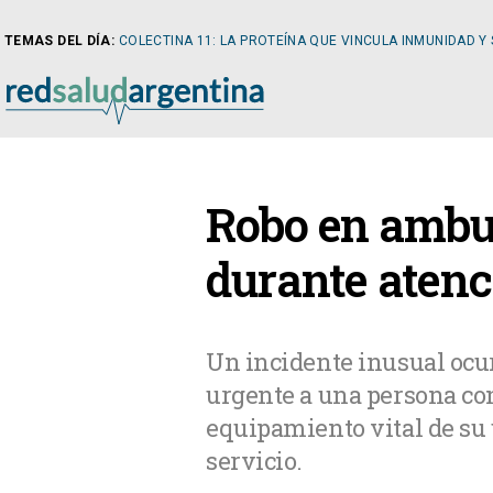
TEMAS DEL DÍA:
COLECTINA 11: LA PROTEÍNA QUE VINCULA INMUNIDAD Y
NOTICIAS
Robo en ambul
ARTÍCULOS
CARDI
durante aten
NOTICIAS
CLÍNIC
Un incidente inusual ocu
urgente a una persona co
COLUMNISTAS
DIABE
equipamiento vital de su
servicio.
NEWSLETTER
NEFRO