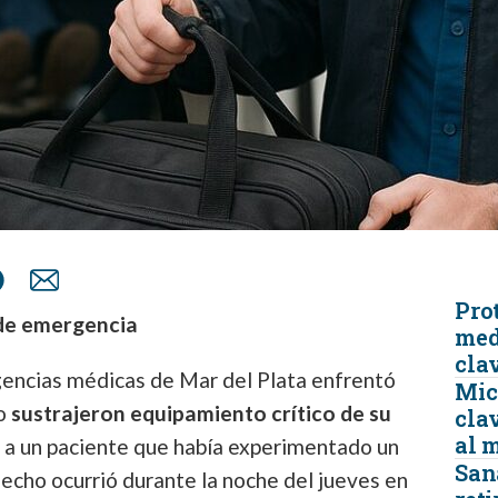
Prot
 de emergencia
med
cla
gencias médicas de Mar del Plata enfrentó
Micr
do
sustrajeron equipamiento crítico de su
clav
al 
 a un paciente que había experimentado un
San
hecho ocurrió durante la noche del jueves en