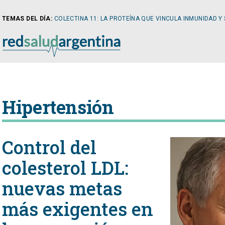
TEMAS DEL DÍA:
COLECTINA 11: LA PROTEÍNA QUE VINCULA INMUNIDAD Y
NOTICIAS
Hipertensión
ARTÍCULOS
CARDI
Control del
NOTICIAS
CLÍNIC
colesterol LDL:
nuevas metas
COLUMNISTAS
DIABE
más exigentes en
NEWSLETTER
NEFRO