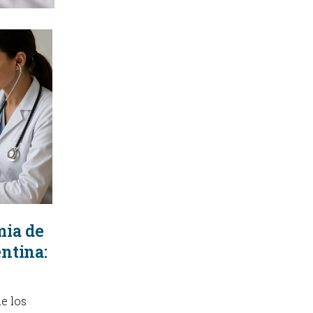
KINESIOLOGÍA
TRAUMATOLOGIA
SERVICIOS DE AMBULANCIAS
mia de
entina:
e los