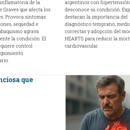
inflamatoria de la
argentinos con hipertensión
 Graves que afecta los
desconoce su condición. Exp
res. Provoca síntomas
destacan la importancia del
tones, sequedad e
diagnóstico temprano, medi
 tabaquismo agrava
correctas y adopción del mo
ente la condición. El
HEARTS para reducir la mort
equiere control
cardiovascular.
eguimiento
ario.
enciosa que