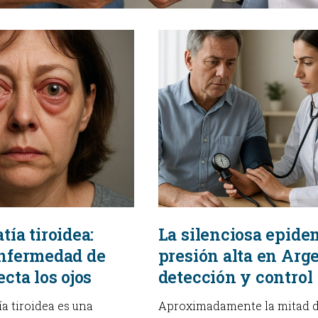
ía tiroidea:
La silenciosa epide
enfermedad de
presión alta en Arg
cta los ojos
detección y control
a tiroidea es una
Aproximadamente la mitad d