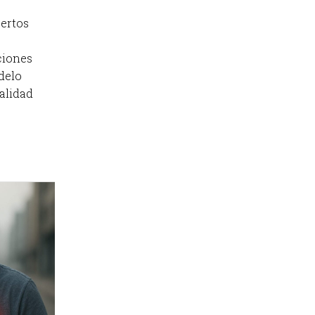
ertos
ciones
delo
alidad