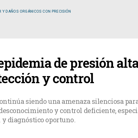
R Y DAÑOS ORGÁNICOS CON PRECISIÓN
ESPECIALIDADES
 epidemia de presión alt
OLOGÍA
CIRUGÍA GENERAL
tección y control
A MÉDICA
CIRUGÍA PLÁSTICA
continúa siendo una amenaza silenciosa par
desconocimiento y control deficiente, especi
TOLOGÍA
GASTROENTEROLOGÍ
 y diagnóstico oportuno.
LOGÍA
NUTRICIÓN