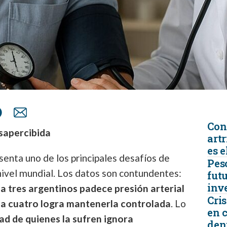
Con
sapercibida
artr
es e
enta uno de los principales desafíos de
Peso
 nivel mundial. Los datos son contundentes:
futu
inv
 tres argentinos padece presión arterial
Cris
da cuatro logra mantenerla controlada
. Lo
en 
tad de quienes la sufren ignora
den