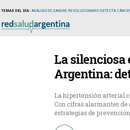
TEMAS DEL DÍA:
ANÁLISIS DE SANGRE REVOLUCIONARIO DETECTA CÁNCE
NOTICIAS
La silenciosa
ARTÍCULOS
CARDI
Argentina: de
NOTICIAS
CLÍNIC
La hipertensión arterial 
Con cifras alarmantes de 
COLUMNISTAS
DIABE
estrategias de prevención
NEWSLETTER
NEFRO