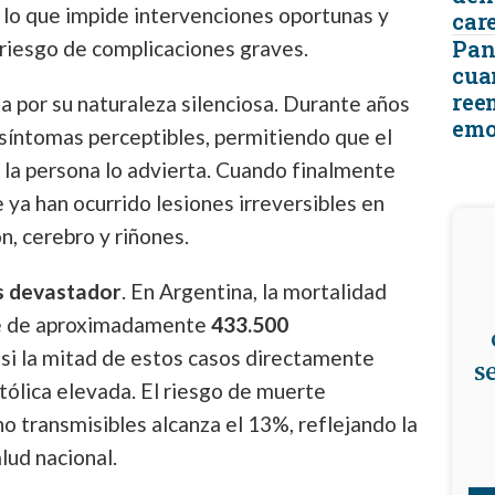
, lo que impide intervenciones oportunas y
car
Pant
iesgo de complicaciones graves.
cua
ree
 por su naturaleza silenciosa. Durante años
emo
síntomas perceptibles, permitiendo que el
 la persona lo advierta. Cuando finalmente
ya han ocurrido lesiones irreversibles en
n, cerebro y riñones.
es devastador
. En Argentina, la mortalidad
le de aproximadamente
433.500
asi la mitad de estos casos directamente
s
stólica elevada. El riesgo de muerte
 transmisibles alcanza el 13%, reflejando la
lud nacional.