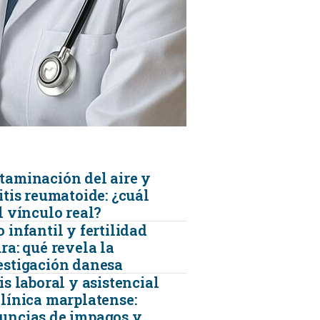
KINESIOLOGÍA
TRAUMATOLOGIA
SERVICIOS DE AMBULANCIAS
taminación del aire y
itis reumatoide: ¿cuál
l vínculo real?
 infantil y fertilidad
ra: qué revela la
estigación danesa
is laboral y asistencial
clínica marplatense:
uncias de impagos y