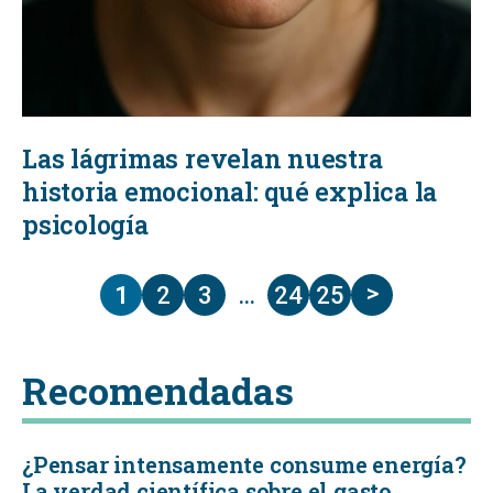
Las lágrimas revelan nuestra
historia emocional: qué explica la
psicología
>
1
2
3
…
24
25
Recomendadas
¿Pensar intensamente consume energía?
La verdad científica sobre el gasto