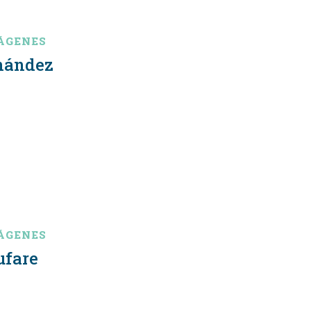
ÁGENES
rnández
ÁGENES
ufare