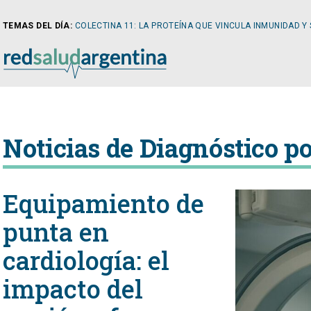
TEMAS DEL DÍA:
COLECTINA 11: LA PROTEÍNA QUE VINCULA INMUNIDAD Y
NOTICIAS
Noticias de Diagnóstico p
ARTÍCULOS
CARDI
Equipamiento de
NOTICIAS
CLÍNIC
punta en
cardiología: el
COLUMNISTAS
DIABE
impacto del
NEWSLETTER
NEFRO