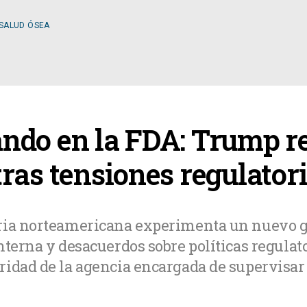
 SALUD ÓSEA
ESPECIALIDADES
ndo en la FDA: Trump r
OLOGÍA
CIRUGÍA GENERAL
ras tensiones regulator
A MÉDICA
CIRUGÍA PLÁSTICA
ria norteamericana experimenta un nuevo gi
terna y desacuerdos sobre políticas regulator
TOLOGÍA
GASTROENTEROLOGÍ
ridad de la agencia encargada de supervisar
LOGÍA
NUTRICIÓN