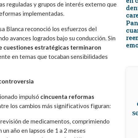
en 
ias reguladas y grupos de interés externo que
den
 reformas implementadas.
car
Pant
asa Blanca reconoció los esfuerzos del
cua
ree
ndo avances logrados bajo su conducción. Sin
emo
re cuestiones estratégicas terminaron
ente en temas que tocaban sensibilidades
controversia
sionado impulsó
cincuenta reformas
ntre los cambios más significativos figuran:
s
e revisión de medicamentos, comprimiendo
 un año en lapsos de 1 a 2 meses