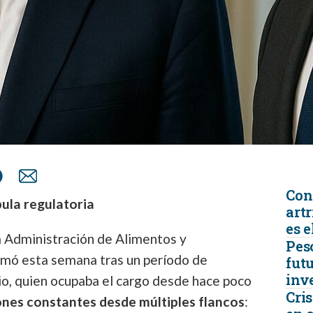
Con
ula regulatoria
artr
es e
a Administración de Alimentos y
Peso
ó esta semana tras un período de
futu
inv
rio, quien ocupaba el cargo desde hace poco
Cris
ones constantes desde múltiples flancos
: