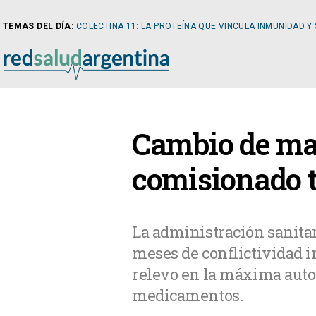
TEMAS DEL DÍA:
COLECTINA 11: LA PROTEÍNA QUE VINCULA INMUNIDAD Y
NOTICIAS
Cambio de ma
ARTÍCULOS
CARDI
comisionado t
NOTICIAS
CLÍNIC
La administración sanita
meses de conflictividad in
COLUMNISTAS
DIABE
relevo en la máxima auto
medicamentos.
NEWSLETTER
NEFRO