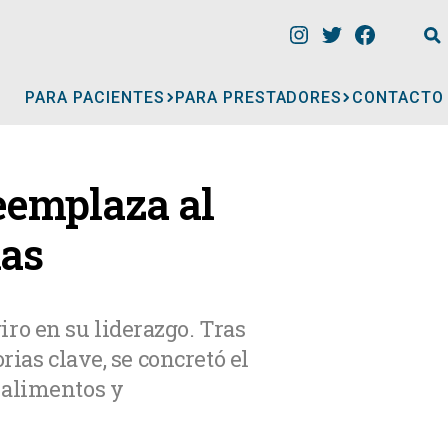
PARA PACIENTES
PARA PRESTADORES
CONTACTO
INFORMACIÓN
eemplaza al
CLÍNICAS
ias
CONSULTORIOS
ro en su liderazgo. Tras
ias clave, se concretó el
A
MÉDICOS
 alimentos y
GERIÁTRICOS