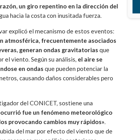
irazón, un giro repentino en la dirección del
a hacia la costa con inusitada fuerza.
var explicó el mecanismo de estos eventos:
ón atmosférica, frecuentemente asociados
everas, generan ondas gravitatorias
que
r el viento. Según su análisis,
el aire se
éndose en ondas
que pueden potenciar la
 metros, causando daños considerables pero
estigador del CONICET, sostiene una
e ocurrió fue un fenómeno meteorológico
ados provocando cambios muy rápidos»
.
subida del mar por efecto del viento que de