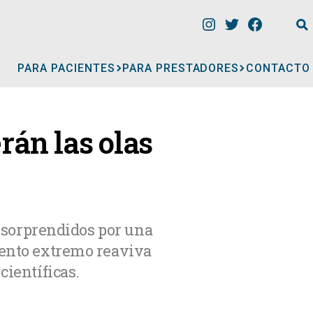
PARA PACIENTES
PARA PRESTADORES
CONTACTO
INFORMACIÓN
án las olas
CLÍNICAS
CONSULTORIOS
n sorprendidos por una
vento extremo reaviva
A
MÉDICOS
científicas.
GERIÁTRICOS