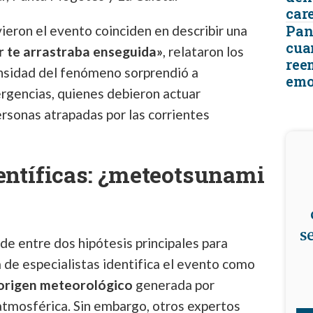
car
Pant
ieron el evento coinciden en describir una
cua
r te arrastraba enseguida»
, relataron los
ree
ensidad del fenómeno sorprendió a
emo
rgencias, quienes debieron actuar
rsonas atrapadas por las corrientes
entíficas: ¿meteotsunami
s
de entre dos hipótesis principales para
a de especialistas identifica el evento como
 origen meteorológico
generada por
atmosférica. Sin embargo, otros expertos