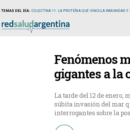
TEMAS DEL DÍA:
COLECTINA 11: LA PROTEÍNA QUE VINCULA INMUNIDAD Y
NOTICIAS
Fenómenos ma
ARTÍCULOS
CARDI
gigantes a la 
NOTICIAS
CLÍNIC
La tarde del 12 de enero, 
súbita invasión del mar q
COLUMNISTAS
DIABE
interrogantes sobre la pos
NEWSLETTER
NEFRO