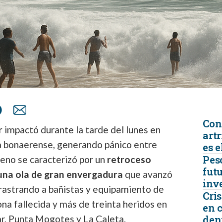
Con
r
impactó durante la tarde del lunes en
artr
ta bonaerense, generando pánico entre
es e
Peso
meno se caracterizó por un
retroceso
futu
una ola de gran envergadura
que avanzó
inv
arrastrando a bañistas y equipamiento de
Cris
ona fallecida y más de treinta heridos en
en 
r, Punta Mogotes y La Caleta.
den