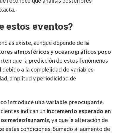
ue reconoce que análisis posteriores
exacta.
e estos eventos?
rencias existe, aunque depende de
la
ctores atmosféricos y oceanográficos poco
erten que la predicción de estos fenómenos
 debido a la complejidad de variables
dad, amplitud y periodicidad de
ico introduce una variable preocupante
.
ecientes indican un
incremento esperado en
e los meteotsunamis
, ya que la alteración de
e estas condiciones. Sumado al aumento del