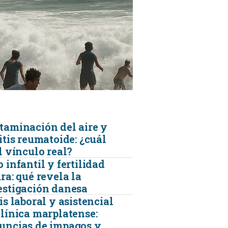
KINESIOLOGÍA
TRAUMATOLOGIA
SERVICIOS DE AMBULANCIAS
taminación del aire y
itis reumatoide: ¿cuál
l vínculo real?
 infantil y fertilidad
ra: qué revela la
estigación danesa
is laboral y asistencial
clínica marplatense:
uncias de impagos y