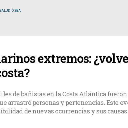
 SALUD ÓSEA
ESPECIALIDADES
rinos extremos: ¿volver
OLOGÍA
CIRUGÍA GENERAL
costa?
A MÉDICA
CIRUGÍA PLÁSTICA
miles de bañistas en la Costa Atlántica fuero
ue arrastró personas y pertenencias. Este e
TOLOGÍA
GASTROENTEROLOGÍ
ibilidad de nuevas ocurrencias y sus causas 
LOGÍA
NUTRICIÓN