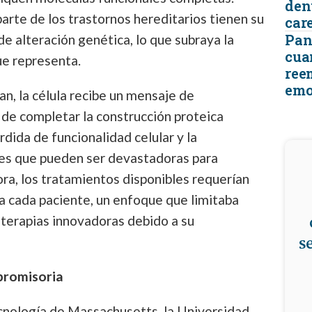
den
rte de los trastornos hereditarios tienen su
car
Pant
de alteración genética, lo que subraya la
cua
ue representa.
ree
emo
n, la célula recibe un mensaje de
de completar la construcción proteica
rdida de funcionalidad celular y la
s que pueden ser devastadoras para
ra, los tratamientos disponibles requerían
a cada paciente, un enfoque que limitaba
 terapias innovadoras debido a su
s
 promisoria
ecnología de Massachusetts, la Universidad