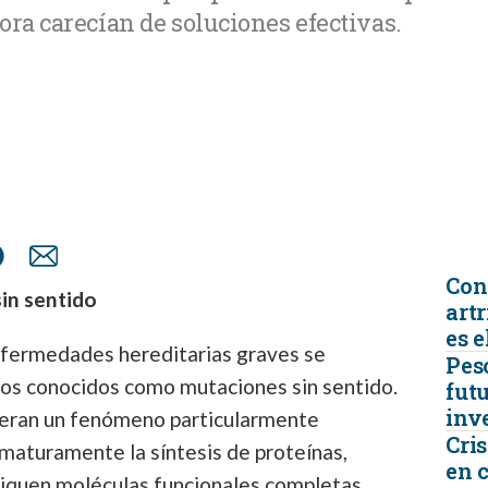
ora carecían de soluciones efectivas.
TRICIA
ONCOLOGÍA
RÍA
PSICOLOGÍA
Con
sin sentido
artr
es e
nfermedades hereditarias graves se
Peso
cos conocidos como mutaciones sin sentido.
futu
inv
eran un fenómeno particularmente
Cris
maturamente la síntesis de proteínas,
en 
riquen moléculas funcionales completas.