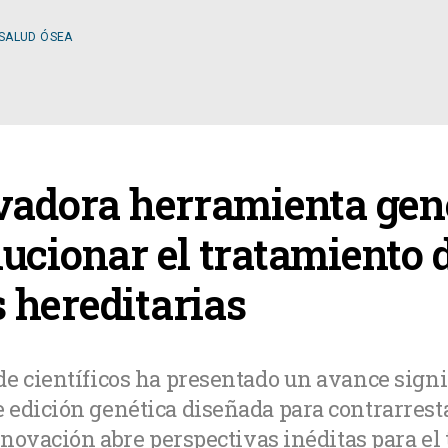
 SALUD ÓSEA
ESPECIALIDADES
vadora herramienta gen
OLOGÍA
CIRUGÍA GENERAL
ucionar el tratamiento 
 hereditarias
A MÉDICA
CIRUGÍA PLÁSTICA
TOLOGÍA
GASTROENTEROLOGÍ
e científicos ha presentado un avance signif
edición genética diseñada para contrarresta
LOGÍA
NUTRICIÓN
innovación abre perspectivas inéditas para el