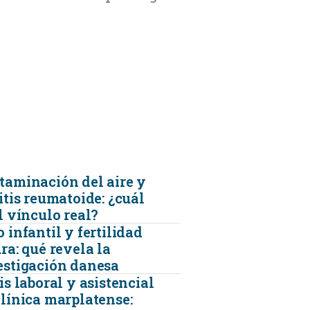
FARMACIAS
FERTILIDAD
IMAGENES MEDICAS
OBRAS SOCIALES
taminación del aire y
itis reumatoide: ¿cuál
LABORATORIOS
l vínculo real?
 infantil y fertilidad
ra: qué revela la
ORTOPEDIAS
estigación danesa
is laboral y asistencial
ÓPTICAS
clínica marplatense: