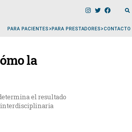
PARA PACIENTES
PARA PRESTADORES
CONTACTO
INFORMACIÓN
cómo la
CLÍNICAS
CONSULTORIOS
determina el resultado
 interdisciplinaria
A
MÉDICOS
GERIÁTRICOS