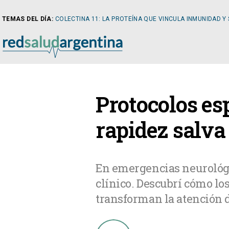
TEMAS DEL DÍA:
COLECTINA 11: LA PROTEÍNA QUE VINCULA INMUNIDAD Y
NOTICIAS
Protocolos es
ARTÍCULOS
CARDI
rapidez salva
NOTICIAS
CLÍNIC
En emergencias neurológi
clínico. Descubrí cómo los
COLUMNISTAS
DIABE
transforman la atención 
NEWSLETTER
NEFRO