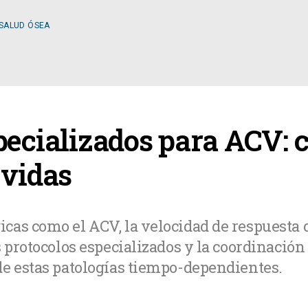
 SALUD ÓSEA
ESPECIALIDADES
pecializados para ACV: 
OLOGÍA
CIRUGÍA GENERAL
 vidas
A MÉDICA
CIRUGÍA PLÁSTICA
cas como el ACV, la velocidad de respuesta 
 protocolos especializados y la coordinación
TOLOGÍA
GASTROENTEROLOGÍ
de estas patologías tiempo-dependientes.
LOGÍA
NUTRICIÓN