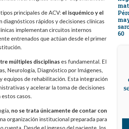
mat
Pér
 tipos principales de ACV:
el isquémico y el
may
 diagnósticos rápidos y decisiones clínicas
sar
clínicas implementan circuitos internos
60
ente entrenados que actúan desde el primer
stitución.
re múltiples disciplinas
es fundamental. El
as, Neurología, Diagnóstico por Imágenes,
y equipos de rehabilitación. Esta integración
s
strativas y acelerar la toma de decisiones
n estos casos.
ogía,
no se trata únicamente de contar con
una organización institucional preparada para
 cuenta. Desde el ingreso del paciente, los