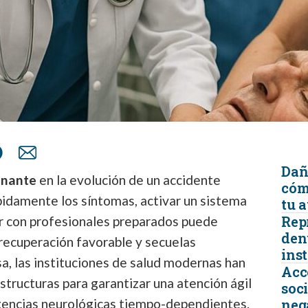
Dañ
inante
en la evolución de un accidente
cóm
ápidamente los síntomas, activar un sistema
tu 
Rep
ar con profesionales preparados puede
den
 recuperación favorable y secuelas
ins
a, las instituciones de salud modernas han
Acc
tructuras para garantizar una atención ágil
soc
gencias neurológicas tiempo-dependientes.
neg