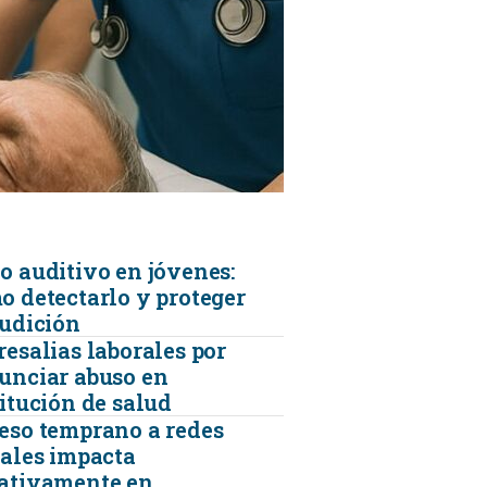
KINESIOLOGÍA
TRAUMATOLOGIA
SERVICIOS DE AMBULANCIAS
o auditivo en jóvenes:
o detectarlo y proteger
audición
resalias laborales por
unciar abuso en
titución de salud
eso temprano a redes
iales impacta
ativamente en