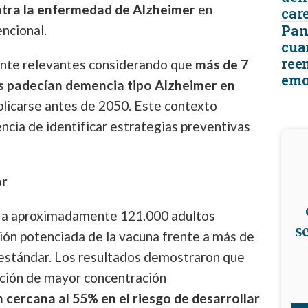
ntra la enfermedad de Alzheimer
en
car
Pant
ncional.
cua
ree
ente relevantes considerando que
más de 7
emo
s padecían demencia tipo Alzheimer en
uplicarse antes de 2050. Este contexto
ncia de identificar estrategias preventivas
or
yó a aproximadamente 121.000 adultos
s
ión potenciada de la vacuna frente a más de
 estándar. Los resultados demostraron que
ación de mayor concentración
 cercana al 55% en el riesgo de desarrollar