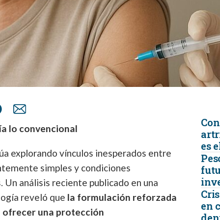
Con
a lo convencional
artr
es e
núa explorando vínculos inesperados entre
Peso
ntemente simples y condiciones
futu
inv
 Un análisis reciente publicado en una
Cris
logía reveló que
la formulación reforzada
en 
a ofrecer una protección
den