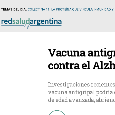
TEMAS DEL DÍA:
COLECTINA 11: LA PROTEÍNA QUE VINCULA INMUNIDAD Y
NOTICIAS
Vacuna antigr
ARTÍCULOS
CARDI
contra el Alz
NOTICIAS
CLÍNIC
Investigaciones recientes
vacuna antigripal podría 
COLUMNISTAS
DIABE
de edad avanzada, abrien
NEWSLETTER
NEFRO