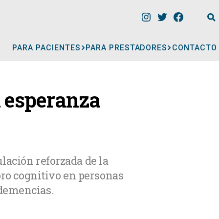
PARA PACIENTES
PARA PRESTADORES
CONTACTO
INFORMACIÓN
a esperanza
CLÍNICAS
CONSULTORIOS
lación reforzada de la
oro cognitivo en personas
A
MÉDICOS
 demencias.
GERIÁTRICOS