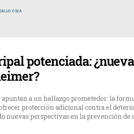
 SALUD ÓSEA
ESPECIALIDADES
ipal potenciada: ¿nuev
OLOGÍA
CIRUGÍA GENERAL
heimer?
A MÉDICA
CIRUGÍA PLÁSTICA
 apuntan a un hallazgo prometedor: la formu
ofrecer protección adicional contra el deteri
TOLOGÍA
GASTROENTEROLOGÍ
do nuevas perspectivas en la prevención de
LOGÍA
NUTRICIÓN