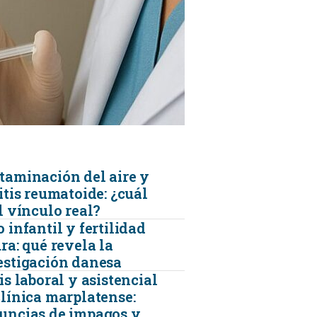
KINESIOLOGÍA
TRAUMATOLOGIA
SERVICIOS DE AMBULANCIAS
taminación del aire y
itis reumatoide: ¿cuál
l vínculo real?
 infantil y fertilidad
ra: qué revela la
estigación danesa
is laboral y asistencial
clínica marplatense:
uncias de impagos y