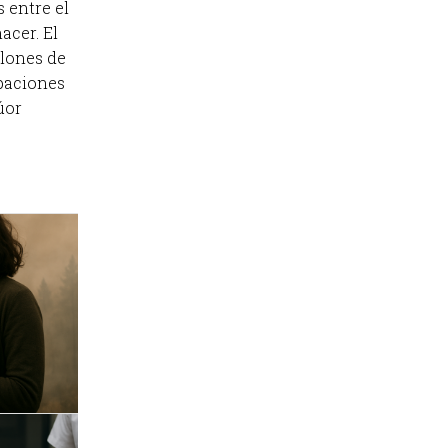
 entre el
acer. El
llones de
paciones
úor