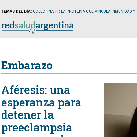
TEMAS DEL DÍA:
COLECTINA 11: LA PROTEÍNA QUE VINCULA INMUNIDAD Y
NOTICIAS
Embarazo
ARTÍCULOS
CARDI
Aféresis: una
NOTICIAS
CLÍNIC
esperanza para
detener la
COLUMNISTAS
DIABE
preeclampsia
NEWSLETTER
NEFRO