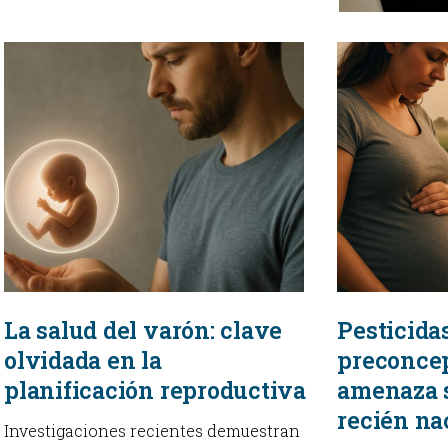
La salud del varón: clave
Pesticida
olvidada en la
preconcep
planificación reproductiva
amenaza s
recién na
Investigaciones recientes demuestran