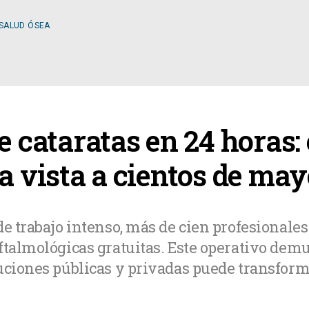
 SALUD ÓSEA
ESPECIALIDADES
e cataratas en 24 horas: 
OLOGÍA
CIRUGÍA GENERAL
la vista a cientos de ma
A MÉDICA
CIRUGÍA PLÁSTICA
de trabajo intenso, más de cien profesionales
ftalmológicas gratuitas. Este operativo dem
TOLOGÍA
GASTROENTEROLOGÍ
tuciones públicas y privadas puede transfor
LOGÍA
NUTRICIÓN