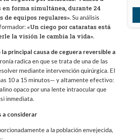
s en forma simultánea, durante 24
s de equipos regulares»
. Su análisis
«Un ciego por cataratas está
sformador:
rle la visión le cambia la vida»
.
o
la principal causa de ceguera reversible a
ironía radica en que se trata de una de las
esolver mediante intervención quirúrgica. El
as 10 a 15 minutos— y altamente efectivo:
alino opaco por una lente intraocular que
si inmediata.
s a considerar
orcionadamente a la población envejecida,
s: