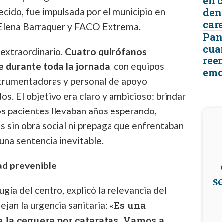
en 
cido, fue impulsada por el municipio en
den
car
 Elena Barraquer y FACO Extrema.
Pant
cua
 extraordinario.
Cuatro quirófanos
ree
 durante toda la jornada
, con equipos
emo
strumentadoras y personal de apoyo
s. El objetivo era claro y ambicioso: brindar
os pacientes llevaban años esperando,
 sin obra social ni prepaga que enfrentaban
una sentencia inevitable.
ad prevenible
s
ugía del centro, explicó la relevancia del
«Es una
ejan la urgencia sanitaria:
 la ceguera por cataratas. Vamos a