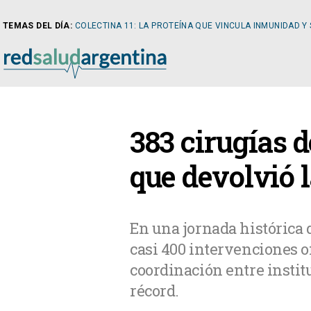
TEMAS DEL DÍA:
COLECTINA 11: LA PROTEÍNA QUE VINCULA INMUNIDAD Y
NOTICIAS
383 cirugías d
ARTÍCULOS
CARDI
que devolvió 
NOTICIAS
CLÍNIC
En una jornada histórica 
casi 400 intervenciones o
COLUMNISTAS
DIABE
coordinación entre insti
récord.
NEWSLETTER
NEFRO