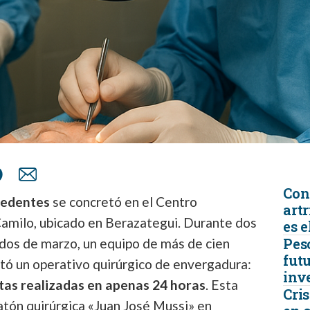
Con
cedentes
se concretó en el Centro
artr
amilo, ubicado en Berazategui. Durante dos
es e
Peso
dos de marzo, un equipo de más de cien
futu
utó un operativo quirúrgico de envergadura:
inv
tas realizadas en apenas 24 horas
. Esta
Cris
atón quirúrgica «Juan José Mussi» en