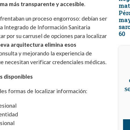
ema más transparente y accesible
.
mat
Pér
nfrentaban un proceso engorroso: debían ser
may
sar
ma Integrado de Información Sanitaria
60
r por su carrusel de opciones para localizar
eva arquitectura elimina esos
 consulta y mejorando la experiencia de
e necesitan verificar credenciales médicas.
s disponibles
s
es formas de localizar información:
esional
entidad
sional