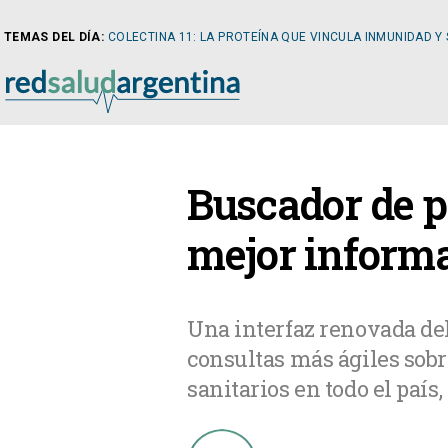
TEMAS DEL DÍA:
COLECTINA 11: LA PROTEÍNA QUE VINCULA INMUNIDAD Y
NOTICIAS
Buscador de p
ARTÍCULOS
CARDI
mejor inform
NOTICIAS
CLÍNIC
Una interfaz renovada del
consultas más ágiles sobr
COLUMNISTAS
DIABE
sanitarios en todo el país,
NEWSLETTER
NEFRO