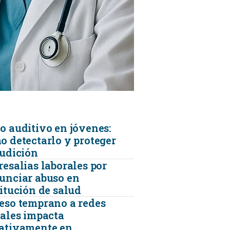
KINESIOLOGÍA
TRAUMATOLOGIA
SERVICIOS DE AMBULANCIAS
o auditivo en jóvenes:
o detectarlo y proteger
audición
resalias laborales por
unciar abuso en
titución de salud
eso temprano a redes
iales impacta
ativamente en