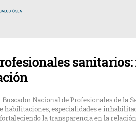
 SALUD ÓSEA
ESPECIALIDADES
rofesionales sanitarios:
OLOGÍA
CIRUGÍA GENERAL
ación
A MÉDICA
CIRUGÍA PLÁSTICA
 Buscador Nacional de Profesionales de la S
e habilitaciones, especialidades e inhabilit
TOLOGÍA
GASTROENTEROLOGÍ
 fortaleciendo la transparencia en la relación
LOGÍA
NUTRICIÓN