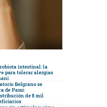
KINESIOLOGÍA
TRAUMATOLOGIA
SERVICIOS DE AMBULANCIAS
obiota intestinal: la
e para tolerar alergias
maní
atorio Belgrano se
ra de Pami:
stribución de 8 mil
eficiarios