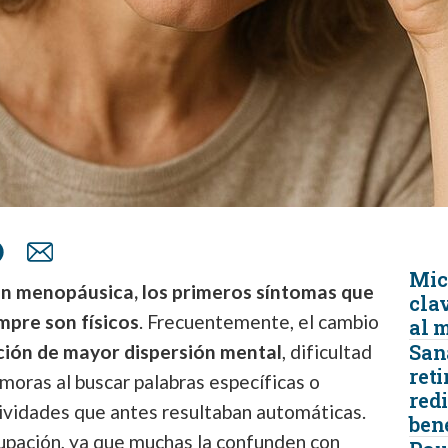
Micr
ón menopáusica, los primeros síntomas que
clav
pre son físicos
. Frecuentemente, el cambio
al 
San
ción de mayor dispersión mental
, dificultad
reti
moras al buscar palabras específicas o
redi
ividades que antes resultaban automáticas.
ben
upación, ya que muchas la confunden con