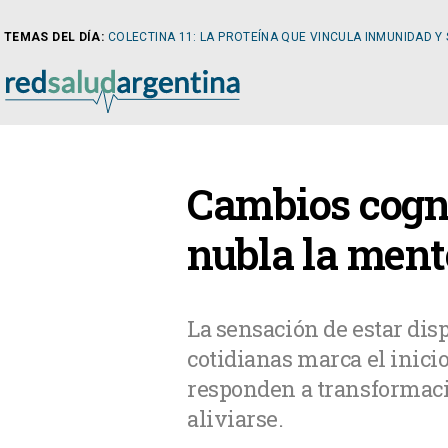
TEMAS DEL DÍA:
COLECTINA 11: LA PROTEÍNA QUE VINCULA INMUNIDAD Y
NOTICIAS
Cambios cogni
ARTÍCULOS
CARDI
nubla la ment
NOTICIAS
CLÍNIC
La sensación de estar disp
cotidianas marca el inic
COLUMNISTAS
DIABE
responden a transformaci
aliviarse.
NEWSLETTER
NEFRO