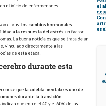
Pau
con el inicio de enfermedades
el 
desa
Con
artr
son claros:
los cambios hormonales
es e
ilidad a la respuesta del estrés
, un factor
omas. La buena noticia es que se trata de un
e, vinculado directamente a las
opias de esta etapa.
 cerebro durante esta
s
reconoce que
la «niebla mental» es uno de
comunes durante la transición
s indican que entre el 40 y el 60% de las