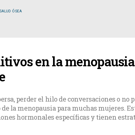
 SALUD ÓSEA
ESPECIALIDADES
tivos en la menopausia:
OLOGÍA
CIRUGÍA GENERAL
e
A MÉDICA
CIRUGÍA PLÁSTICA
ersa, perder el hilo de conversaciones o no 
io de la menopausia para muchas mujeres. Es
TOLOGÍA
GASTROENTEROLOGÍ
ones hormonales específicas y tienen estra
LOGÍA
NUTRICIÓN