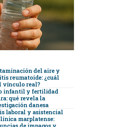
KINESIOLOGÍA
TRAUMATOLOGIA
SERVICIOS DE AMBULANCIAS
taminación del aire y
itis reumatoide: ¿cuál
l vínculo real?
 infantil y fertilidad
ra: qué revela la
estigación danesa
is laboral y asistencial
clínica marplatense:
uncias de impagos y