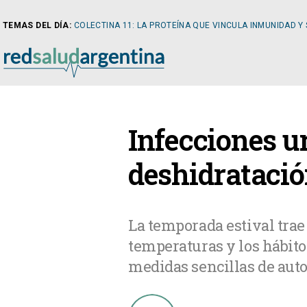
TEMAS DEL DÍA:
COLECTINA 11: LA PROTEÍNA QUE VINCULA INMUNIDAD Y
NOTICIAS
Infecciones ur
ARTÍCULOS
CARDI
deshidratació
NOTICIAS
CLÍNIC
La temporada estival trae 
temperaturas y los hábit
COLUMNISTAS
DIABE
medidas sencillas de aut
NEWSLETTER
NEFRO