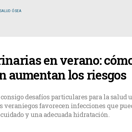
 SALUD ÓSEA
ESPECIALIDADES
inarias en verano: cómo 
OLOGÍA
CIRUGÍA GENERAL
n aumentan los riesgos
A MÉDICA
CIRUGÍA PLÁSTICA
consigo desafíos particulares para la salud u
os veraniegos favorecen infecciones que pu
TOLOGÍA
GASTROENTEROLOGÍ
ocuidado y una adecuada hidratación.
LOGÍA
NUTRICIÓN