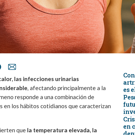
Con
lor, las infecciones urinarias
artr
nsiderable
, afectando principalmente a la
es e
Peso
ómeno responde a una combinación de
futu
 en los hábitos cotidianos que caracterizan
inv
Cris
en 
vierten que
la temperatura elevada, la
den