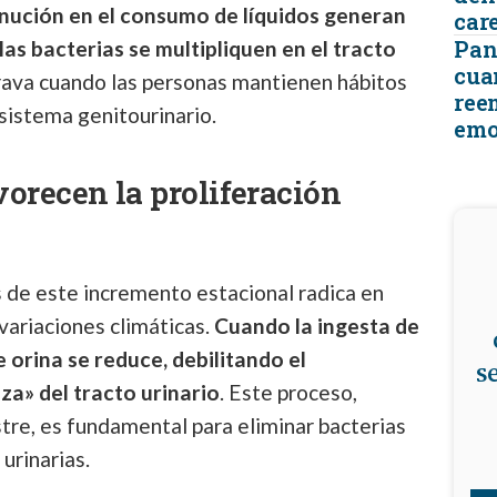
nución en el consumo de líquidos generan
car
Pant
las bacterias se multipliquen en el tracto
cua
grava cuando las personas mantienen hábitos
ree
sistema genitourinario.
emo
orecen la proliferación
ás de este incremento estacional radica en
variaciones climáticas.
Cuando la ingesta de
 orina se reduce, debilitando el
s
a» del tracto urinario
. Este proceso,
tre, es fundamental para eliminar bacterias
urinarias.