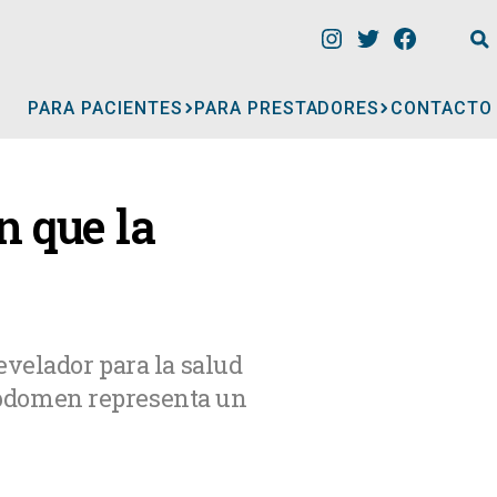
PARA PACIENTES
PARA PRESTADORES
CONTACTO
INFORMACIÓN
n que la
CLÍNICAS
CONSULTORIOS
evelador para la salud
 abdomen representa un
A
MÉDICOS
GERIÁTRICOS