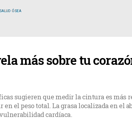
 SALUD ÓSEA
ESPECIALIDADES
vela más sobre tu corazó
OLOGÍA
CIRUGÍA GENERAL
A MÉDICA
CIRUGÍA PLÁSTICA
icas sugieren que medir la cintura es más r
r en el peso total. La grasa localizada en el
TOLOGÍA
GASTROENTEROLOGÍ
vulnerabilidad cardíaca.
LOGÍA
NUTRICIÓN