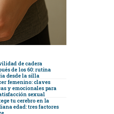
KINESIOLOGÍA
TRAUMATOLOGIA
SERVICIOS DE AMBULANCIAS
ilidad de cadera
ués de los 60: rutina
ia desde la silla
cer femenino: claves
icas y emocionales para
satisfacción sexual
ege tu cerebro en la
iana edad: tres factores
ve