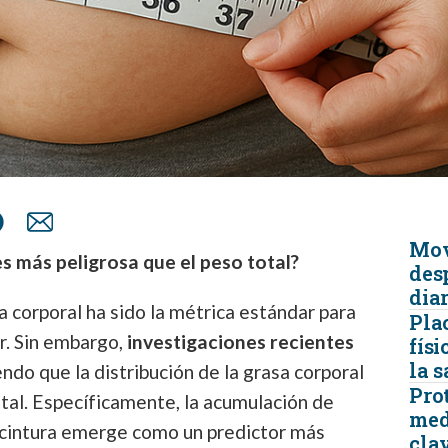
Mov
s más peligrosa que el peso total?
desp
diar
a corporal ha sido la métrica estándar para
Pla
ar. Sin embargo,
investigaciones recientes
fís
la 
iendo que la distribución de la grasa corporal
Prot
tal. Específicamente, la acumulación de
med
a cintura emerge como un predictor más
cla