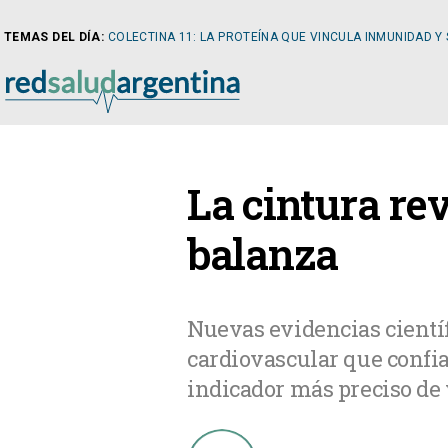
TEMAS DEL DÍA:
COLECTINA 11: LA PROTEÍNA QUE VINCULA INMUNIDAD Y
NOTICIAS
La cintura re
ARTÍCULOS
CARDI
balanza
NOTICIAS
CLÍNIC
Nuevas evidencias científ
cardiovascular que confia
COLUMNISTAS
DIABE
indicador más preciso de 
NEWSLETTER
NEFRO