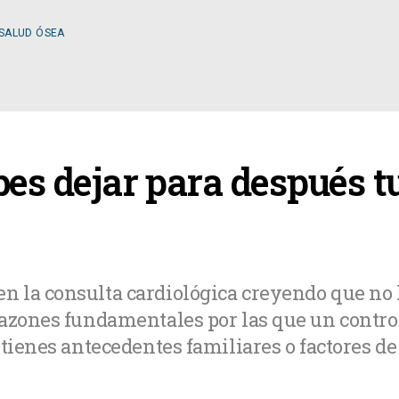
 SALUD ÓSEA
ESPECIALIDADES
es dejar para después tu
OLOGÍA
CIRUGÍA GENERAL
A MÉDICA
CIRUGÍA PLÁSTICA
 la consulta cardiológica creyendo que no l
azones fundamentales por las que un control
TOLOGÍA
GASTROENTEROLOGÍ
tienes antecedentes familiares o factores de
LOGÍA
NUTRICIÓN