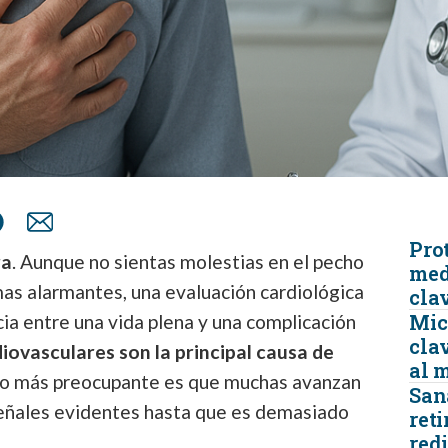
Prot
ra
. Aunque no sientas molestias en el pecho
med
as alarmantes, una evaluación cardiológica
cla
Micr
ia entre una vida plena y una complicación
clav
ovasculares son la principal causa de
al 
 lo más preocupante es que muchas avanzan
San
 señales evidentes hasta que es demasiado
reti
redi