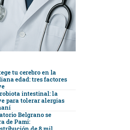
KINESIOLOGÍA
TRAUMATOLOGIA
SERVICIOS DE AMBULANCIAS
ege tu cerebro en la
iana edad: tres factores
ve
obiota intestinal: la
e para tolerar alergias
maní
atorio Belgrano se
ra de Pami:
stribución de 8 mil