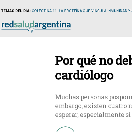
TEMAS DEL DÍA:
COLECTINA 11: LA PROTEÍNA QUE VINCULA INMUNIDAD Y
NOTICIAS
Por qué no deb
ARTÍCULOS
CARDI
cardiólogo
NOTICIAS
CLÍNIC
Muchas personas posponen
embargo, existen cuatro r
COLUMNISTAS
DIABE
esperar, especialmente si 
NEWSLETTER
NEFRO