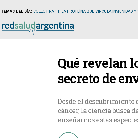
TEMAS DEL DÍA:
COLECTINA 11: LA PROTEÍNA QUE VINCULA INMUNIDAD Y
NOTICIAS
Qué revelan l
ARTÍCULOS
CARDI
secreto de en
NOTICIAS
CLÍNIC
Desde el descubrimiento 
cáncer, la ciencia busca 
COLUMNISTAS
DIABE
enseñarnos estas especie
NEWSLETTER
NEFRO