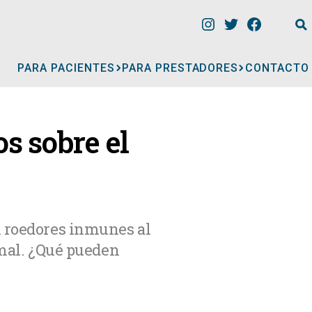
PARA PACIENTES
PARA PRESTADORES
CONTACTO
INFORMACIÓN
s sobre el
CLÍNICAS
CONSULTORIOS
n roedores inmunes al
imal. ¿Qué pueden
A
MÉDICOS
GERIÁTRICOS