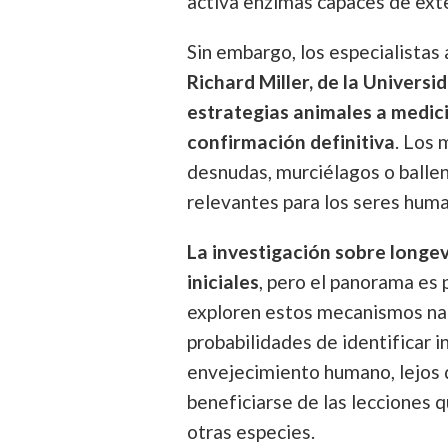
activa enzimas capaces de exte
Sin embargo, los especialistas
Richard Miller, de la Universi
estrategias animales a medic
confirmación definitiva
. Los
desnudas, murciélagos o ballen
relevantes para los seres hum
La investigación sobre longe
iniciales
, pero el panorama es
exploren estos mecanismos nat
probabilidades de identificar in
envejecimiento humano, lejos d
beneficiarse de las lecciones q
otras especies.