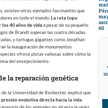
mat
Pér
os, existen otros ejemplos fascinantes que
may
gadores en todo el mundo.
La rata topo
sar
 los 40 años de vida
a pesar de su pequeño
60
gos de Brandt superan las cuatro décadas.
écadas, y tortugas gigantes como Jonathan
eran la inauguración de monumentos
especies ofrece pistas valiosas sobre cómo la
lema del envejecimiento.
s
de la reparación genética
 de la Universidad de Rochester, explicó que
 presión evolutiva directa hacia la vida
a mayoría de los animales no alcanza la vejez