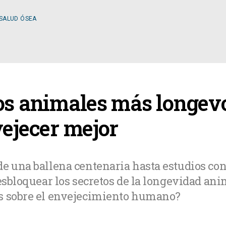
 SALUD ÓSEA
ESPECIALIDADES
os animales más longevo
OLOGÍA
CIRUGÍA GENERAL
vejecer mejor
A MÉDICA
CIRUGÍA PLÁSTICA
de una ballena centenaria hasta estudios co
desbloquear los secretos de la longevidad an
TOLOGÍA
GASTROENTEROLOGÍ
s sobre el envejecimiento humano?
LOGÍA
NUTRICIÓN