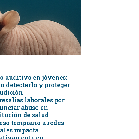
KINESIOLOGÍA
TRAUMATOLOGIA
SERVICIOS DE AMBULANCIAS
o auditivo en jóvenes:
o detectarlo y proteger
audición
resalias laborales por
unciar abuso en
titución de salud
eso temprano a redes
iales impacta
ativamente en