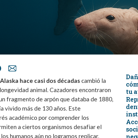
Dañ
Alaska hace casi dos décadas
cambió la
cóm
a longevidad animal. Cazadores encontraron
tu 
Rep
 un fragmento de arpón que databa de 1880,
den
ía vivido más de 130 años. Este
ins
erés académico por comprender los
Acc
miten a ciertos organismos desafiar el
soc
los humanos aún no logramos replicar.
neg