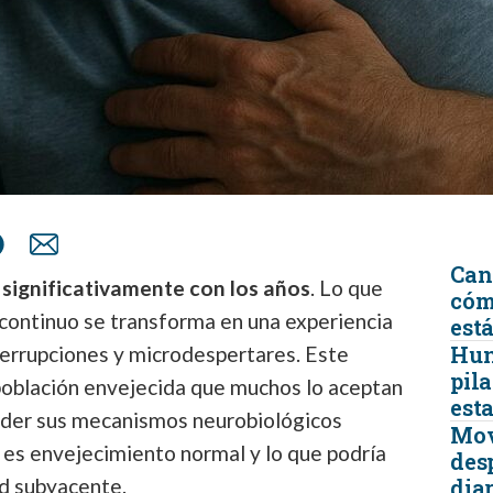
Can
significativamente con los años
. Lo que
cómo
 continuo se transforma en una experiencia
est
Hund
terrupciones y microdespertares. Este
pil
oblación envejecida que muchos lo aceptan
est
nder sus mecanismos neurobiológicos
Mov
e es envejecimiento normal y lo que podría
desp
d subyacente.
diar