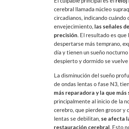
El culpable principal es el
reloj
cerebral llamada núcleo supra
circadianos, indicando cuándo 
envejecimiento,
las señales d
precisión
. El resultado es que
despertarse más temprano, ex
día y tienen un sueño nocturno
despierto y dormido se vuelve
La disminución del sueño prof
de ondas lentas o fase N3, tie
más reparadora y la que más 
principalmente al inicio de la 
cerebro, que pierden grosor y 
lentas se debilitan,
se afecta l
restauración cerebral
. Esto n