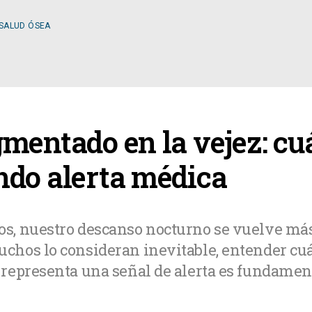
 SALUD ÓSEA
ESPECIALIDADES
mentado en la vejez: cu
OLOGÍA
CIRUGÍA GENERAL
ndo alerta médica
A MÉDICA
CIRUGÍA PLÁSTICA
, nuestro descanso nocturno se vuelve más 
hos lo consideran inevitable, entender cu
TOLOGÍA
GASTROENTEROLOGÍ
representa una señal de alerta es fundamen
LOGÍA
NUTRICIÓN