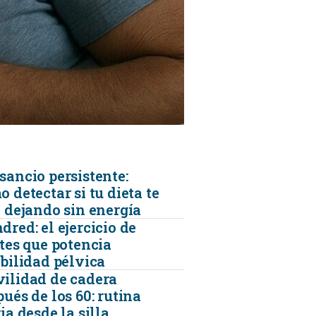
KINESIOLOGÍA
TRAUMATOLOGIA
SERVICIOS DE AMBULANCIAS
sancio persistente:
 detectar si tu dieta te
á dejando sin energía
red: el ejercicio de
ates que potencia
abilidad pélvica
ilidad de cadera
ués de los 60: rutina
ia desde la silla