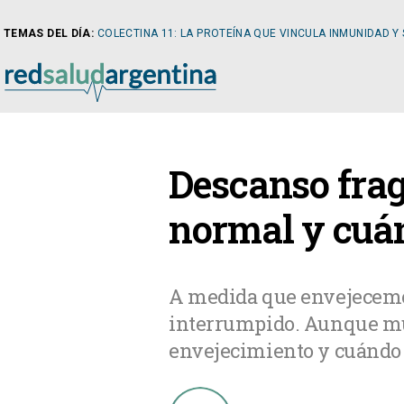
TEMAS DEL DÍA:
COLECTINA 11: LA PROTEÍNA QUE VINCULA INMUNIDAD Y
NOTICIAS
Descanso frag
ARTÍCULOS
CARDI
normal y cuá
NOTICIAS
CLÍNIC
A medida que envejecemos
interrumpido. Aunque muc
COLUMNISTAS
DIABE
envejecimiento y cuándo 
NEWSLETTER
NEFRO