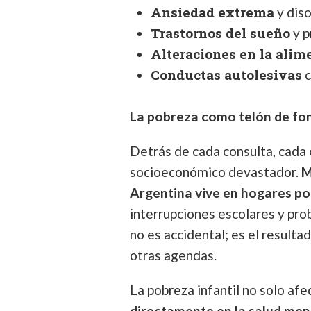
Ansiedad extrema
y diso
Trastornos del sueño
y p
Alteraciones en la alim
Conductas autolesivas
c
La pobreza como telón de f
Detrás de cada consulta, cada c
socioeconómico devastador.
M
Argentina vive en hogares p
interrupciones escolares y pro
no es accidental; es el resulta
otras agendas.
La pobreza infantil no solo afe
directamente en la salud men