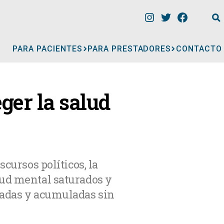
PARA PACIENTES
PARA PRESTADORES
CONTACTO
INFORMACIÓN
eger la salud
CLÍNICAS
CONSULTORIOS
cursos políticos, la
lud mental saturados y
A
MÉDICOS
iadas y acumuladas sin
GERIÁTRICOS