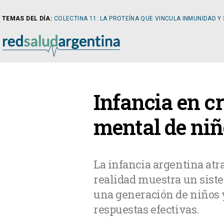
TEMAS DEL DÍA:
COLECTINA 11: LA PROTEÍNA QUE VINCULA INMUNIDAD Y
NOTICIAS
Infancia en cr
ARTÍCULOS
CARDI
mental de niñ
NOTICIAS
CLÍNIC
La infancia argentina atra
realidad muestra un sist
COLUMNISTAS
DIABE
una generación de niños 
respuestas efectivas.
NEWSLETTER
NEFRO