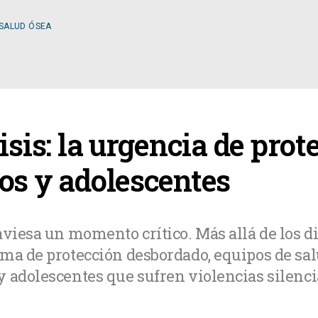
 SALUD ÓSEA
ESPECIALIDADES
isis: la urgencia de prot
OLOGÍA
CIRUGÍA GENERAL
os y adolescentes
A MÉDICA
CIRUGÍA PLÁSTICA
viesa un momento crítico. Más allá de los dis
ema de protección desbordado, equipos de sa
TOLOGÍA
GASTROENTEROLOGÍ
y adolescentes que sufren violencias silenc
LOGÍA
NUTRICIÓN