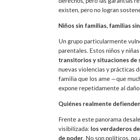
derechos, pero las garantías re
existen, pero no logran sostene
Niños sin familias, familias si
Un grupo particularmente vuln
parentales. Estos niños y niña
transitorios y situaciones de
nuevas violencias y prácticas 
familia que los ame —que much
expone repetidamente al daño
Quiénes realmente defienden 
Frente a este panorama desale
visibilizada:
los verdaderos de
de poder
. No son políticos, n