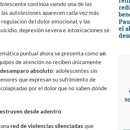
reti
adolescente continúa siendo una de las
redi
, las autolesiones aparecen cada vez más
ben
Pau
gulación del dolor emocional, y las
el 
uicidio, depresión severa e intoxicaciones se
desa
lemática puntual ahora se presenta como
un
equipos de atención no reciben únicamente
 desamparo absoluto
: adolescentes sin
menores que expresan su sufrimiento de
 colapsadas por el dolor que no saben dónde
s
 destruyen desde adentro
e una
red de violencias silenciadas
que