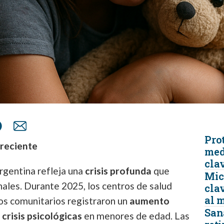
Prot
reciente
med
cla
Argentina refleja una
crisis profunda
que
Micr
nales. Durante 2025, los centros de salud
clav
al 
vos comunitarios registraron un
aumento
San
 crisis psicológicas
en menores de edad. Las