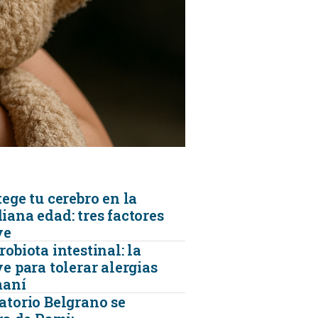
KINESIOLOGÍA
TRAUMATOLOGIA
SERVICIOS DE AMBULANCIAS
ege tu cerebro en la
iana edad: tres factores
ve
obiota intestinal: la
e para tolerar alergias
maní
atorio Belgrano se