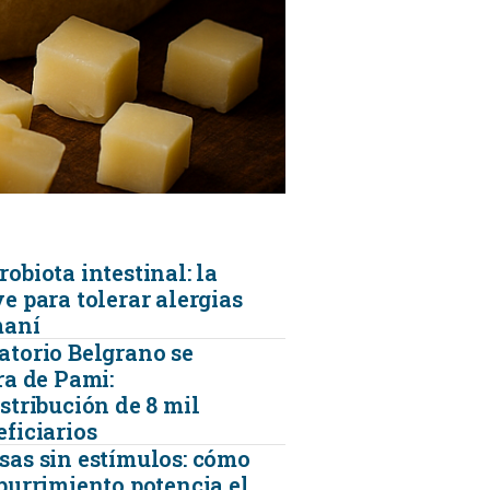
KINESIOLOGÍA
TRAUMATOLOGIA
SERVICIOS DE AMBULANCIAS
obiota intestinal: la
e para tolerar alergias
maní
atorio Belgrano se
ra de Pami:
stribución de 8 mil
eficiarios
sas sin estímulos: cómo
aburrimiento potencia el