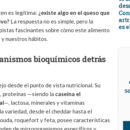
desa
Con
en es legítima:
¿existe algo en el queso que
artr
ivo?
La respuesta no es simple, pero la
es e
pistas fascinantes sobre cómo este alimento
 y nuestros hábitos.
anismos bioquímicos detrás
jo desde el punto de vista nutricional. Su
s
s, proteínas —siendo la
caseína el
al
—, lactosa, minerales y vitaminas
da variedad, desde el cheddar hasta el
ouda, roquefort y feta, posee características
enden de microorganismos específicos y