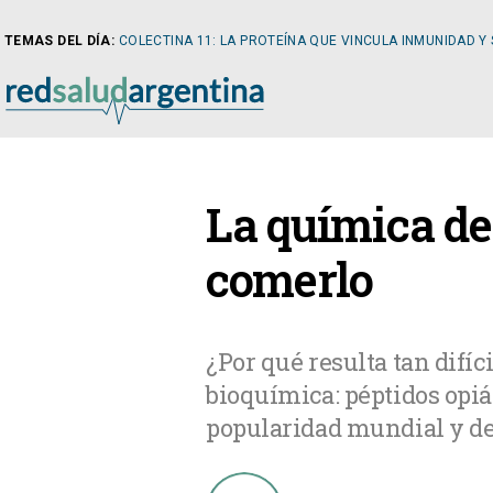
TEMAS DEL DÍA:
COLECTINA 11: LA PROTEÍNA QUE VINCULA INMUNIDAD Y
NOTICIAS
La química del
ARTÍCULOS
CARDI
comerlo
NOTICIAS
CLÍNIC
¿Por qué resulta tan difí
bioquímica: péptidos opi
COLUMNISTAS
DIABE
popularidad mundial y des
NEWSLETTER
NEFRO