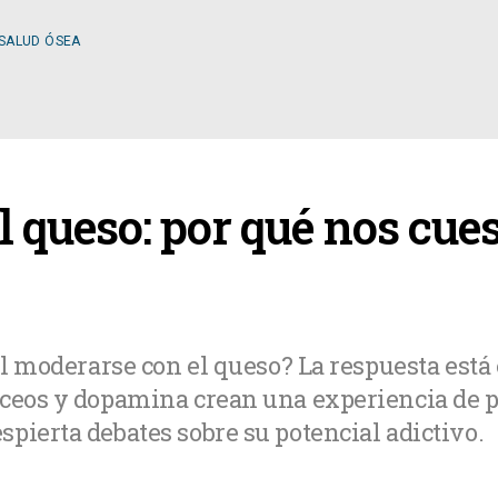
 SALUD ÓSEA
ESPECIALIDADES
 queso: por qué nos cues
OLOGÍA
CIRUGÍA GENERAL
A MÉDICA
CIRUGÍA PLÁSTICA
cil moderarse con el queso? La respuesta est
áceos y dopamina crean una experiencia de p
TOLOGÍA
GASTROENTEROLOGÍ
pierta debates sobre su potencial adictivo.
LOGÍA
NUTRICIÓN