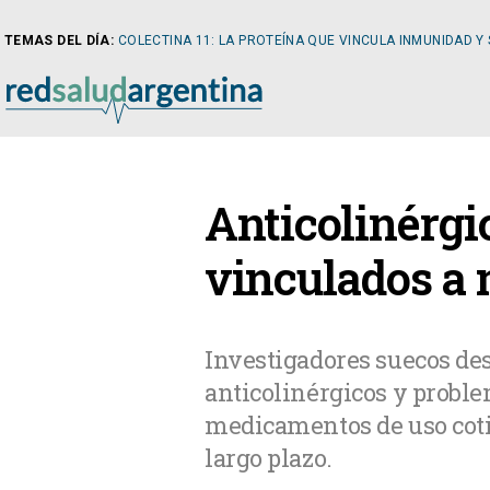
TEMAS DEL DÍA:
COLECTINA 11: LA PROTEÍNA QUE VINCULA INMUNIDAD Y
NOTICIAS
Anticolinérg
ARTÍCULOS
CARDI
vinculados a 
NOTICIAS
CLÍNIC
Investigadores suecos de
anticolinérgicos y proble
COLUMNISTAS
DIABE
medicamentos de uso coti
largo plazo.
NEWSLETTER
NEFRO