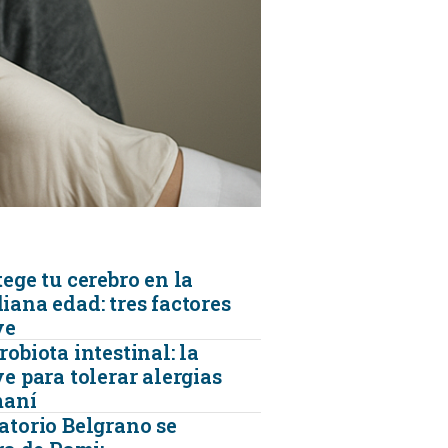
KINESIOLOGÍA
TRAUMATOLOGIA
SERVICIOS DE AMBULANCIAS
ege tu cerebro en la
iana edad: tres factores
ve
obiota intestinal: la
e para tolerar alergias
maní
atorio Belgrano se