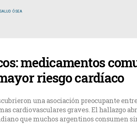
 SALUD ÓSEA
ESPECIALIDADES
icos: medicamentos com
OLOGÍA
CIRUGÍA GENERAL
mayor riesgo cardíaco
A MÉDICA
CIRUGÍA PLÁSTICA
scubrieron una asociación preocupante entr
mas cardiovasculares graves. El hallazgo ab
TOLOGÍA
GASTROENTEROLOGÍ
diano que muchos argentinos consumen sin 
LOGÍA
NUTRICIÓN