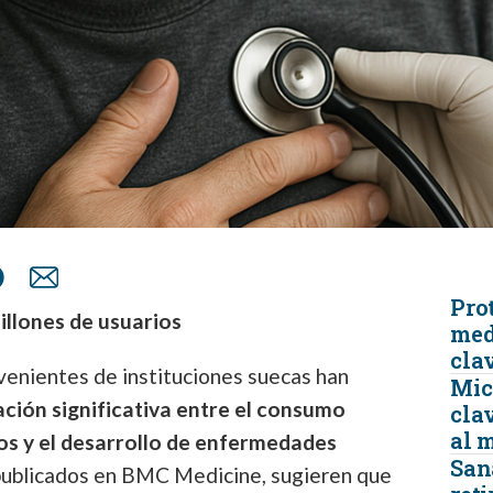
Prot
illones de usuarios
med
cla
venientes de instituciones suecas han
Micr
ación significativa entre el consumo
clav
al 
os y el desarrollo de enfermedades
San
 publicados en BMC Medicine, sugieren que