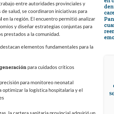
en 
trabajo entre autoridades provinciales y
den
de salud, se coordinaron iniciativas para
car
Pant
l
en la región. El encuentro permitió analizar
cua
ocomios y diseñar estrategias conjuntas para
ree
ios prestados a la comunidad.
emo
 destacan elementos fundamentales para la
 generación
para cuidados críticos
precisión para monitoreo neonatal
 optimizar la logística hospitalaria y el
s
es
 la cartera sanitaria provincial adquirió un