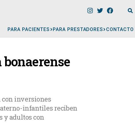
PARA PACIENTES
PARA PRESTADORES
CONTACTO
INFORMACIÓN
ia bonaerense
CLÍNICAS
CONSULTORIOS
a con inversiones
aterno-infantiles reciben
A
MÉDICOS
s y adultos con
GERIÁTRICOS