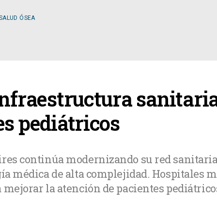
 SALUD ÓSEA
ESPECIALIDADES
infraestructura sanitar
OLOGÍA
CIRUGÍA GENERAL
es pediátricos
A MÉDICA
CIRUGÍA PLÁSTICA
ires continúa modernizando su red sanitari
gía médica de alta complejidad. Hospitales m
TOLOGÍA
GASTROENTEROLOGÍ
 mejorar la atención de pacientes pediátrico
LOGÍA
NUTRICIÓN