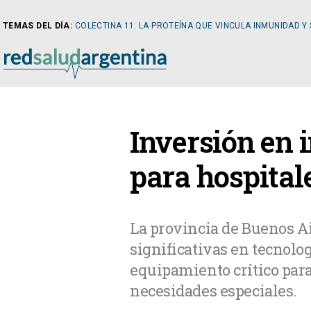
TEMAS DEL DÍA:
COLECTINA 11: LA PROTEÍNA QUE VINCULA INMUNIDAD Y
NOTICIAS
Inversión en 
ARTÍCULOS
CARDI
para hospital
NOTICIAS
CLÍNIC
La provincia de Buenos A
significativas en tecnolo
COLUMNISTAS
DIABE
equipamiento crítico para
necesidades especiales.
NEWSLETTER
NEFRO