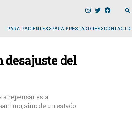
PARA PACIENTES
PARA PRESTADORES
CONTACTO
INFORMACIÓN
 desajuste del
CLÍNICAS
CONSULTORIOS
a a repensar esta
esánimo, sino de un estado
A
MÉDICOS
GERIÁTRICOS