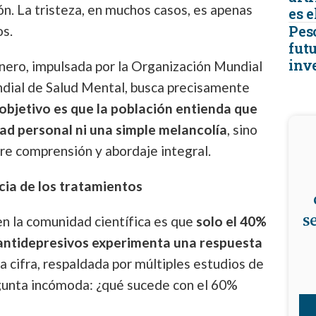
ón. La tristeza, en muchos casos, es apenas
es e
Peso
os.
futu
inv
ero, impulsada por la Organización Mundial
ndial de Salud Mental, busca precisamente
 objetivo es que la población entienda que
dad personal ni una simple melancolía
, sino
re comprensión y abordaje integral.
acia de los tratamientos
s
n la comunidad científica es que
solo el 40%
 antidepresivos experimenta una respuesta
ta cifra, respaldada por múltiples estudios de
egunta incómoda: ¿qué sucede con el 60%