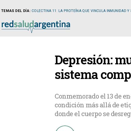
TEMAS DEL DÍA:
COLECTINA 11: LA PROTEÍNA QUE VINCULA INMUNIDAD Y
NOTICIAS
Depresión: mu
ARTÍCULOS
CARDI
sistema comp
NOTICIAS
CLÍNIC
Conmemorado el 13 de ener
condición más allá de eti
COLUMNISTAS
DIABE
donde el cuerpo se desreg
NEWSLETTER
NEFRO