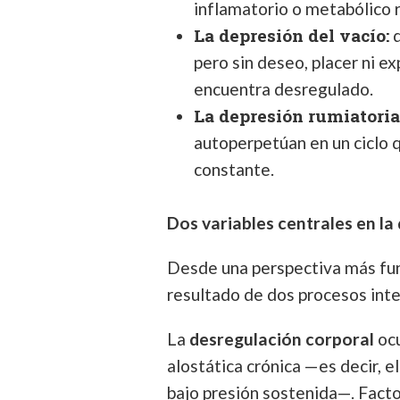
inflamatorio o metabólico 
La depresión del vacío:
d
pero sin deseo, placer ni e
encuentra desregulado.
La depresión rumiatoria
autoperpetúan en un ciclo q
constante.
Dos variables centrales en la
Desde una perspectiva más fun
resultado de dos procesos int
La
desregulación corporal
ocu
alostática crónica —es decir, e
bajo presión sostenida—. Fact