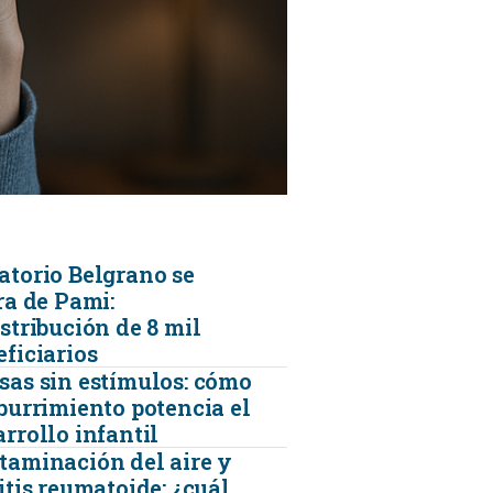
KINESIOLOGÍA
TRAUMATOLOGIA
SERVICIOS DE AMBULANCIAS
atorio Belgrano se
ra de Pami:
stribución de 8 mil
eficiarios
sas sin estímulos: cómo
aburrimiento potencia el
rrollo infantil
taminación del aire y
itis reumatoide: ¿cuál