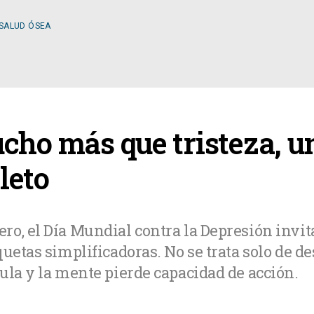
 SALUD ÓSEA
ESPECIALIDADES
cho más que tristeza, un
OLOGÍA
CIRUGÍA GENERAL
leto
A MÉDICA
CIRUGÍA PLÁSTICA
o, el Día Mundial contra la Depresión invit
quetas simplificadoras. No se trata solo de d
TOLOGÍA
GASTROENTEROLOGÍ
ula y la mente pierde capacidad de acción.
LOGÍA
NUTRICIÓN