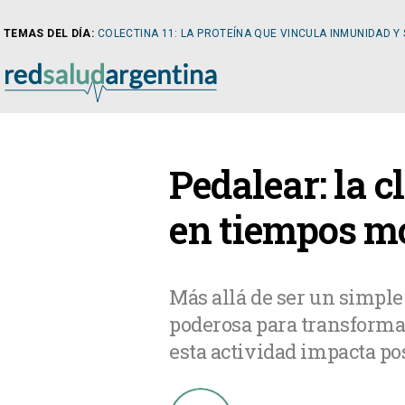
TEMAS DEL DÍA:
COLECTINA 11: LA PROTEÍNA QUE VINCULA INMUNIDAD Y
NOTICIAS
Pedalear: la 
ARTÍCULOS
CARDI
en tiempos m
NOTICIAS
CLÍNIC
Más allá de ser un simpl
poderosa para transformar
COLUMNISTAS
DIABE
esta actividad impacta po
NEWSLETTER
NEFRO