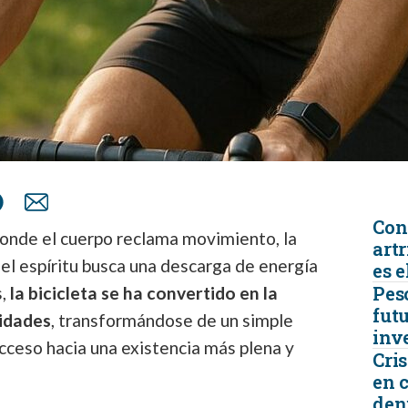
Con
onde el cuerpo reclama movimiento, la
artr
el espíritu busca una descarga de energía
es e
Peso
s,
la bicicleta se ha convertido en la
futu
sidades
, transformándose de un simple
inv
cceso hacia una existencia más plena y
Cris
en 
den