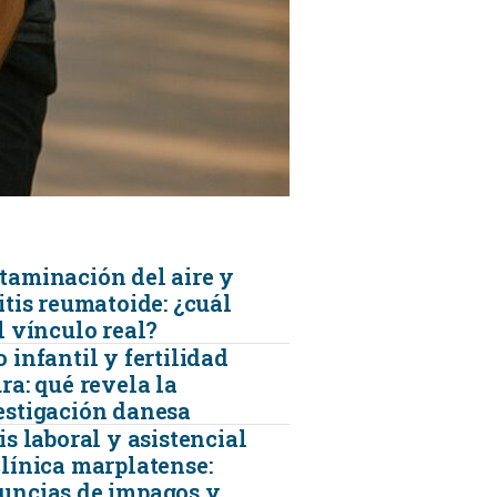
KINESIOLOGÍA
TRAUMATOLOGIA
SERVICIOS DE AMBULANCIAS
taminación del aire y
itis reumatoide: ¿cuál
l vínculo real?
 infantil y fertilidad
ra: qué revela la
estigación danesa
is laboral y asistencial
clínica marplatense:
uncias de impagos y