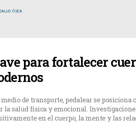
 SALUD ÓSEA
ESPECIALIDADES
clave para fortalecer cu
OLOGÍA
CIRUGÍA GENERAL
odernos
A MÉDICA
CIRUGÍA PLÁSTICA
e medio de transporte, pedalear se posicion
 la salud física y emocional. Investigacion
TOLOGÍA
GASTROENTEROLOGÍ
sitivamente en el cuerpo, la mente y las rela
LOGÍA
NUTRICIÓN