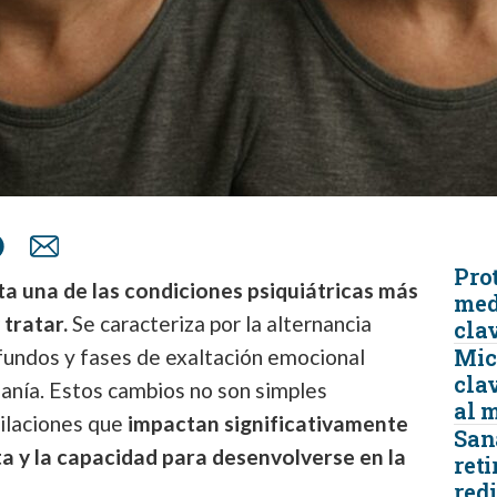
Prot
ta una de las condiciones psiquiátricas más
med
 tratar.
Se caracteriza por la alternancia
cla
Micr
fundos y fases de exaltación emocional
clav
nía. Estos cambios no son simples
al 
cilaciones que
impactan significativamente
San
a y la capacidad para desenvolverse en la
reti
redi