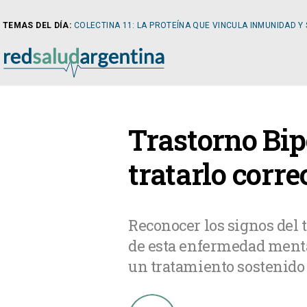
TEMAS DEL DÍA:
COLECTINA 11: LA PROTEÍNA QUE VINCULA INMUNIDAD Y
NOTICIAS
Trastorno Bipo
ARTÍCULOS
CARDI
tratarlo corr
NOTICIAS
CLÍNIC
Reconocer los signos del 
de esta enfermedad mental
COLUMNISTAS
DIABE
un tratamiento sostenido 
NEWSLETTER
NEFRO