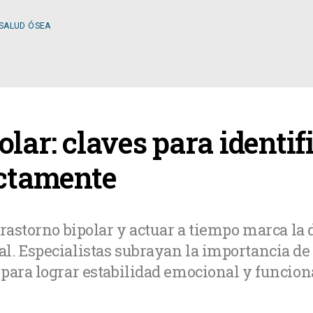
 SALUD ÓSEA
ESPECIALIDADES
lar: claves para identif
OLOGÍA
CIRUGÍA GENERAL
ectamente
A MÉDICA
CIRUGÍA PLÁSTICA
trastorno bipolar y actuar a tiempo marca la 
. Especialistas subrayan la importancia de 
TOLOGÍA
GASTROENTEROLOGÍ
para lograr estabilidad emocional y funcion
LOGÍA
NUTRICIÓN